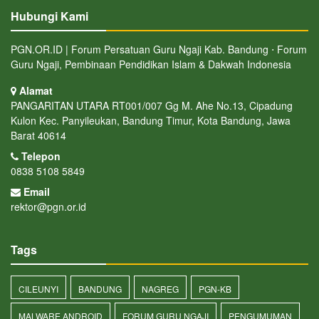
Hubungi Kami
PGN.OR.ID | Forum Persatuan Guru Ngaji Kab. Bandung ⋅ Forum
Guru Ngaji, Pembinaan Pendidikan Islam & Dakwah Indonesia
Alamat
PANGARITAN UTARA RT001/007 Gg M. Ahe No.13, Cipadung
Kulon Kec. Panyileukan, Bandung Timur, Kota Bandung, Jawa
Barat 40614
Telepon
0838 5108 5849
Email
rektor@pgn.or.id
Tags
CILEUNYI
BANDUNG
NAGREG
PGN-KB
MALWARE ANDROID
FORUM GURU NGAJI
PENGUMUMAN